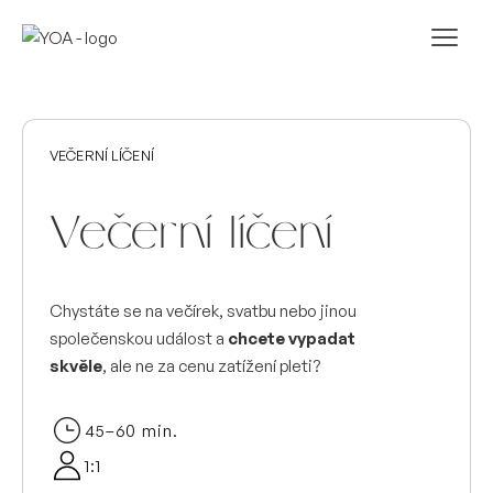
VEČERNÍ LÍČENÍ
Večerní líčení
Chystáte se na večírek, svatbu nebo jinou
společenskou událost a
chcete vypadat
skvěle
, ale ne za cenu zatížení pleti?
45–60 min.
1:1