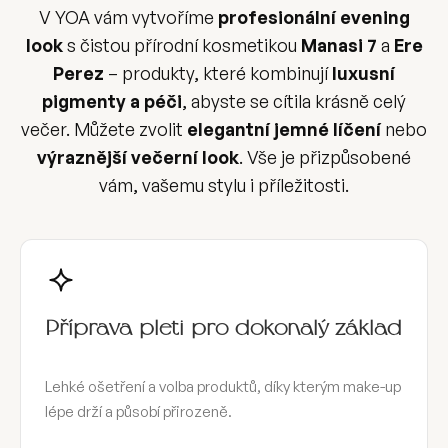
V YOA vám vytvoříme
profesionální evening
look
s čistou přírodní kosmetikou
Manasi 7
a
Ere
Perez
– produkty, které kombinují
luxusní
pigmenty a péči
, abyste se cítila krásně celý
večer. Můžete zvolit
elegantní jemné líčení
nebo
výraznější večerní look
. Vše je přizpůsobené
vám, vašemu stylu i příležitosti.
Příprava pleti pro dokonalý základ
Lehké ošetření a volba produktů, díky kterým make-up
lépe drží a působí přirozeně.